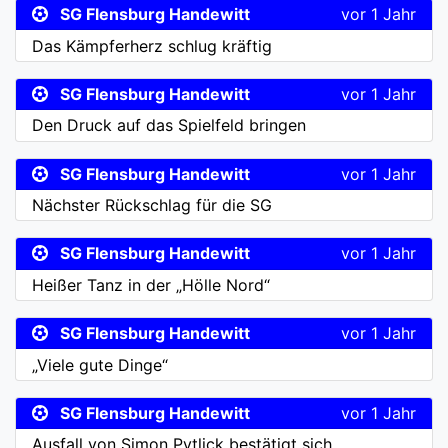
SG Flensburg Handewitt
vor 1 Jahr
Das Kämpferherz schlug kräftig
SG Flensburg Handewitt
vor 1 Jahr
Den Druck auf das Spielfeld bringen
SG Flensburg Handewitt
vor 1 Jahr
Nächster Rückschlag für die SG
SG Flensburg Handewitt
vor 1 Jahr
Heißer Tanz in der „Hölle Nord“
SG Flensburg Handewitt
vor 1 Jahr
„Viele gute Dinge“
SG Flensburg Handewitt
vor 1 Jahr
Ausfall von Simon Pytlick bestätigt sich